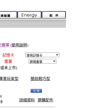
選擇 (
使用說明
)
記憶卡
重量
.或未上市)
專業玩家型
酷炫輕巧型
m
詳細資料
選購配件
憶卡