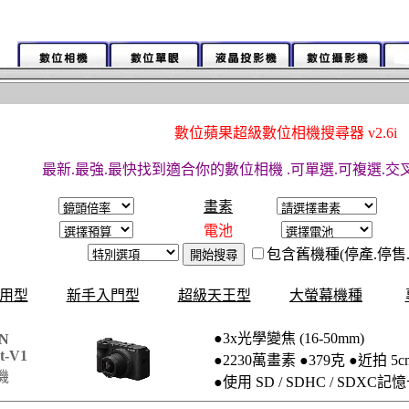
數位蘋果超級數位相機搜尋器 v2.6i
最新.最強.最快找到適合你的數位相機 .可單選.可複選.交叉
畫素
電池
包含舊機種(停產.停售
用型
新手入門型
超級天王型
大螢幕機種
●3x光學變焦 (16-50mm)
N
t-V1
●2230萬畫素 ●379克 ●近拍 5c
機
●使用 SD / SDHC / SDXC記