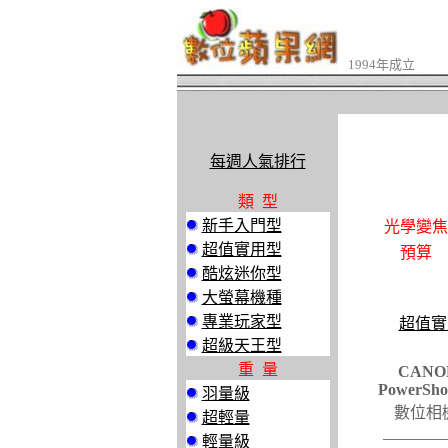
1994年成立
每週人氣排行
類 型
新手入門型
光學變焦
超值實用型
預算
酷炫迷你型
大螢幕機種
專業玩家型
超值實
超級天王型
重 量
CANO
PowerSho
羽量級
數位相
超輕量
輕量級