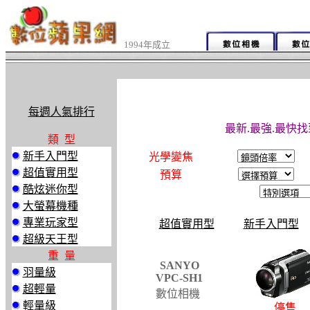
1994年成立
每週人氣排行
最新.最強.最快找
類 型
新手入門型
光學變焦
超值實用型
預算
酷炫迷你型
大螢幕機種
專業玩家型
超值實用型
新手入門型
超級天王型
重 量
SANYO
羽量級
VPC-SH1
超輕量
數位相機
輕量級
停售