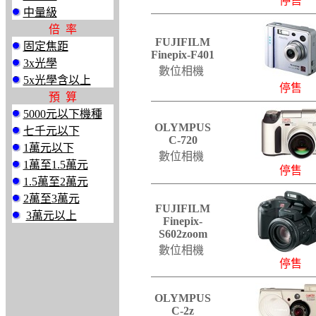
停售
中量級
倍 率
FUJIFILM
固定焦距
Finepix-F401
3x光學
數位相機
5x光學含以上
停售
預 算
5000元以下機種
OLYMPUS
七千元以下
C-720
1萬元以下
數位相機
1萬至1.5萬元
停售
1.5萬至2萬元
2萬至3萬元
FUJIFILM
3萬元以上
Finepix-
S602zoom
數位相機
停售
OLYMPUS
C-2z