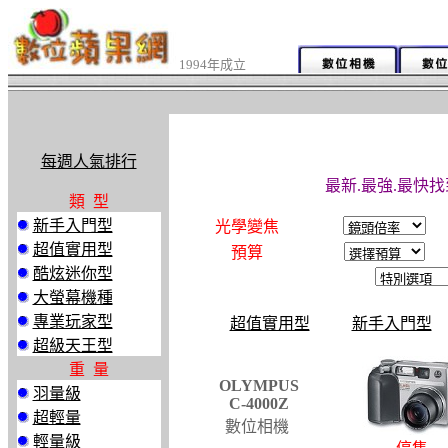
1994年成立
每週人氣排行
最新.最強.最快找
類 型
新手入門型
光學變焦
超值實用型
預算
酷炫迷你型
大螢幕機種
專業玩家型
超值實用型
新手入門型
超級天王型
重 量
OLYMPUS
羽量級
C-4000Z
超輕量
數位相機
輕量級