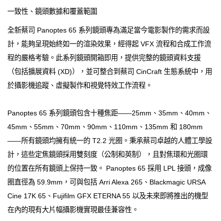
一致性、鏡頭數據和覆蓋範圍
全新蔡司 Panoptes 65 系列鏡頭專為滿足當今電影製作的需求而設
計，能夠呈現始終如一的渲染效果，經得起 VFX 流程和合成工作流
程的嚴格考驗。此系列鏡頭開箱即用，提供完整的鏡頭資料支援
（包括擴展資料 (XD)），並可整合到蔡司 CinCraft 生態系統中，用
於攝影機追蹤、虛擬製作和視覺特效工作流程。
Panoptes 65 系列鏡頭包含十種焦距——25mm、35mm、40mm、
45mm、55mm、70mm、90mm、110mm、135mm 和 180mm
——所有鏡頭均擁有統一的 T2.2 光圈。秉承蔡司卓越的人體工學設
計，這些定焦鏡頭採用雙刻度（公制和英制），且對焦環和光圈環
的位置在所有鏡頭上保持一致。 Panoptes 65 採用 LPL 接頭，成像
圈直徑為 59.9mm，可與包括 Arri Alexa 265、Blackmagic URSA
Cine 17K 65、Fujifilm GFX ETERNA 55 以及未來即​​將推出的機型
在內的現有大片幅攝影機實現最佳兼容性。