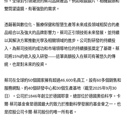
件。全球對引領潮流的蔡司品牌產品，例如眼鏡鏡片、相機鏡頭和
雙筒望遠鏡，有著強勁的需求。
憑藉著與數位化、醫療保健和智慧生產等未來成長領域相契合的產
品組合以及強大的品牌影響力，蔡司正引領技術未來發展，並持續
以其解決方案推動光學及相關領域的進步。公司對研發的持續投
入，為蔡司技術的成功和市場領導地位的持續擴張奠定了基礎。蔡
司將15%的收入投入研發——這筆高額投入在蔡司有著悠久的傳
統，也是對未來的投資。
蔡司在全球約50個國家擁有超過46,600名員工，設有60多個銷售和
服務網點、約40個研發中心和30個生產基地（截至2025年9月30
日）。公司於1846年創立於德國耶拿，總部位於德國奧伯科亨。卡
爾·蔡司基金會是德國最大的致力於推動科學發展的基金會之一，也
是控股公司卡爾·蔡司股份的唯一所有者。