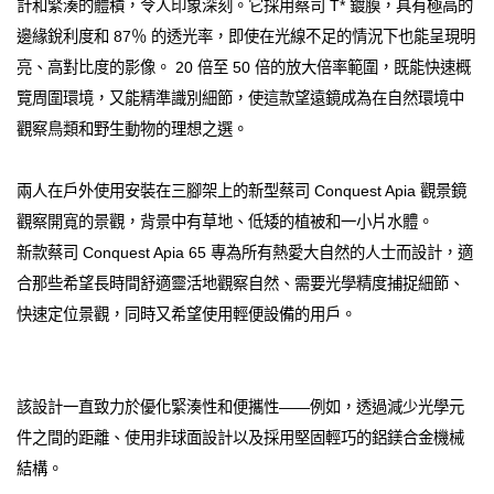
計和緊湊的體積，令人印象深刻。它採用蔡司 T* 鍍膜，具有極高的
邊緣銳利度和 87％ 的透光率，即使在光線不足的情況下也能呈現明
亮、高對比度的影像。 20 倍至 50 倍的放大倍率範圍，既能快速概
覽周圍環境，又能精準識別細節，使這款望遠鏡成為在自然環境中
觀察鳥類和野生動物的理想之選。
兩人在戶外使用安裝在三腳架上的新型蔡司 Conquest Apia 觀景鏡
觀察開寬的景觀，背景中有草地、低矮的植被和一小片水體。
新款蔡司 Conquest Apia 65 專為所有熱愛大自然的人士而設計，適
合那些希望長時間舒適靈活地觀察自然、需要光學精度捕捉細節、
快速定位景觀，同時又希望使用輕便設備的用戶。
該設計一直致力於優化緊湊性和便攜性——例如，透過減少光學元
件之間的距離、使用非球面設計以及採用堅固輕巧的鋁鎂合金機械
結構。