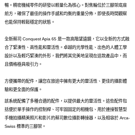
暢。精密機械零件的研發以輕量化為核心。對焦輪位於三腳架底座
前方，確保了最佳的操作手感和均衡的重量分佈，即使長時間觀察
也能保持輕鬆穩定的狀態。
全新蔡司 Conquest Apia 65 是一款高階望遠鏡，它以全新的方式融
合了緊湊性、高性能和靈活性。卓越的光學性能、出色的人體工學
設計以及輕巧緊湊的外形，我們將其完美地呈現在這款產品中，而
且價格極具吸引力。
方便攜帶的配件，讓您在旅途中擁有更大的靈活性、更佳的攝影體
驗和更全面的保護。
該系統配備了多種合適的配件，以提供最大的靈活性。這些配件包
括便於單手操作的控制桿、可牢固固定的相機包、用於連接智慧型
手機拍攝精美照片和影片的蔡司數位攝影轉接器，以及相容於 Arca-
Swiss 標準的三腳架。