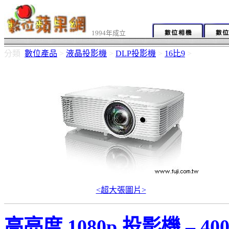
1994年成立
分類
數位產品
>
液晶投影機
>
DLP投影機
>
16比9
>
<超大張圖片>
高亮度 1080p 投影機 – 4