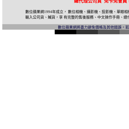
總代理公司貨 免卡免會員
數位蘋果網1994年成立， 數位相機、攝影機、投影機、單眼
輸入公司貨、贓貨，享 有完整的售後服務、中文操作手冊、總
數位蘋果網將盡力避免價格及其他錯誤，
l
i
n