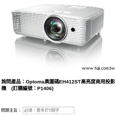
詢問產品：Optoma奧圖碼EH412ST高亮度商用投影
機 (訂購編號：P1406)
問題主旨：