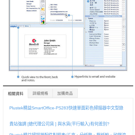
詳細規格
加購商品
相關資料
Plustek精益SmartOffice-PS283快速單面彩色掃描器中文型錄
貴站強調 [總代理公司貨 ] 與水貨(平行輸入)有何差別?
Plustek精益掃描器配件對照表(片夾、分紙墊、壓紙輪、矽膠滾