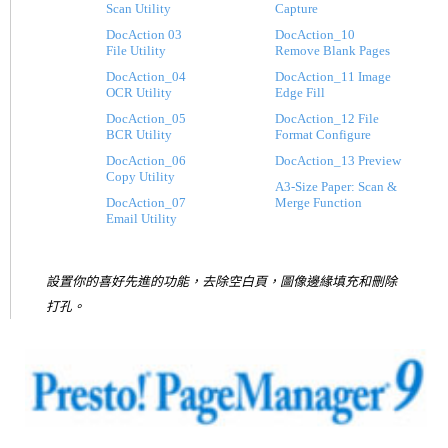
Scan Utility
Capture
DocAction 03
DocAction_10
File Utility
Remove Blank Pages
DocAction_04
DocAction_11 Image
OCR Utility
Edge Fill
DocAction_05
DocAction_12 File
BCR Utility
Format Configure
DocAction_06
DocAction_13 Preview
Copy Utility
A3-Size Paper: Scan &
DocAction_07
Merge Function
Email Utility
設置你的喜好先進的功能，去除空白頁，圖像邊緣填充和刪除
打孔。