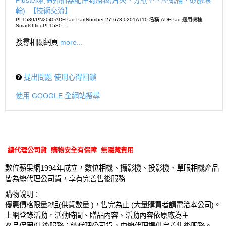
輪)
【技術交流】
PL1530/PN2040ADFPad PartNumber 27-673-0201A110 名稱 ADFPad 適用機種
SmartOfficePL1530...
搜尋相關網頁
more...
提出問題 使用心得回饋
使用 GOOGLE 全網站搜尋
總代理公司貨 購物安全有保障 無隱藏費用
數位蘋果網1994年成立，數位相機、攝影機、投影機、單眼相機產品
皆為總代理公司貨，享有完善售後服務
購物說明：
優惠價格限量2組(供貨數量 )，售完為止 (大量購買者請電洽本公司)。
上網登錄活動，活動時間、贈品內容、活動內容依原廠為主
產品保固/售後服務：總代理公司貨，由總代理提供完善售後服務。