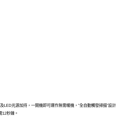
三代高速晶片及LED光源加持，一開機即可運作無需暖機，"全自動觸發掃描
12秒鐘。