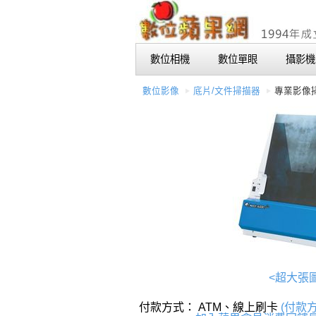
數位相機
數位單眼
攝影機
數位影像
底片/文件掃描器
專業影像
<超大張
付款方式： ATM、線上刷卡
(付款