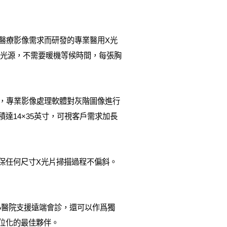
對醫療影像需求而研發的專業醫用X光
LED光源，不需要暖機等候時間，每張胸
max，專業影像處理軟體對灰階圖像進行
達14×35英寸，可視客戶需求加長
保任何尺寸X光片掃描過程不偏斜。
大小醫院支援遠端會診，還可以作爲獨
位化的最佳夥伴。