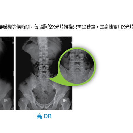
光源，不需要暖機等候時間，每張胸腔X光片掃描只需12秒鐘，是高速醫用X