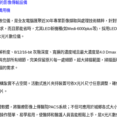
的影像傳輸設備
備用機
片數位儀，是全友電腦匯聚近30年專業影像擷取與處理技術精粹，針
而且節能省時，尤其LED新機種(如Medi-6000plus等)，採用
X光片數位儀。
度、8/12/16-bit 灰階深度、寬擴的濃度域且最大濃度是4.0 D
與亮部所有細節，完美保留原片每一處細節。超大掃描範圍，掃描面積
描的需求。
構紮實不占空間。活動式進片夾持裝置可依X光片尺寸任意調整，確
片。
影像管理軟體，將醫療影像上傳醫院PACS系統；不但可應用於城鄉各式
操作簡單、易學易用，使醫師和醫護人員皆能輕鬆上手，是X光片數