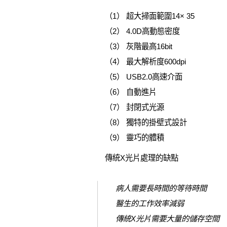
（1） 超大掃面範圍14× 35
（2） 4.0D高動態密度
（3） 灰階最高16bit
（4） 最大解析度600dpi
（5） USB2.0高速介面
（6） 自動進片
（7） 封閉式光源
（8） 獨特的掛壁式設計
（9） 靈巧的體積
傳統X光片處理的缺點
病人需要長時間的等待時間
醫生的工作效率減弱
傳統X光片需要大量的儲存空間