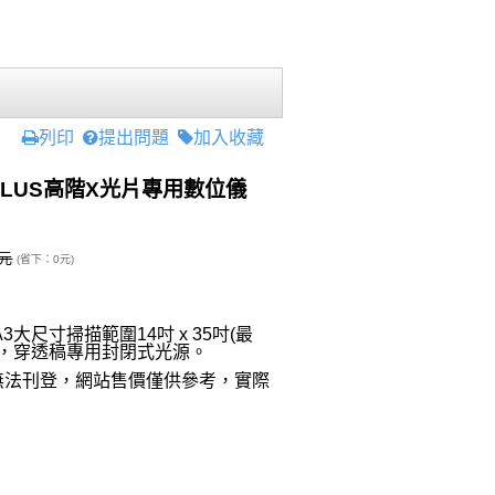
列印
提出問題
加入收藏
000PLUS高階X光片專用數位儀
0元
(省下：0元)
尺寸掃描範圍14吋 x 35吋(最
it，穿透稿專用封閉式光源。
無法刊登，網站售價僅供參考，實際
價