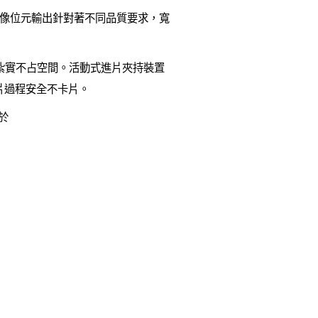
it 三種影像位元輸出針對著不同品質要求，寬
構紮實不占空間。活動式進片夾持裝置
片過程安全不卡片。
於