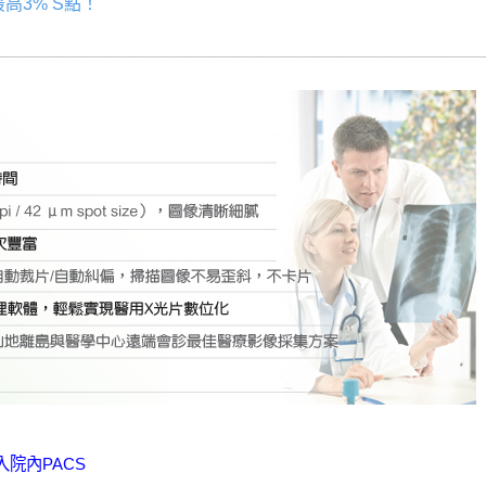
高3% S點！
院內PACS