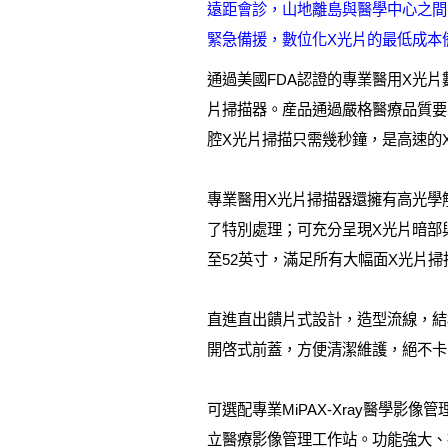
遠距會診，山地離島與醫學中心之間
緊急備援，數位化X光片的最低成本
通過美國FDA認證的專業醫用X光
片掃描器。産品通過嚴格醫療品質要求，
腔X光片掃描只需幾秒鐘，是高速的
專業醫用X光片掃描器還擁有高光學解析
了特別處理；可充分呈現X光片暗部
至52英寸，滿足所有大幅面X光片掃
直進直出饋片式設計，造型流線，結
開啓式前蓋，方便清潔維護，絕不卡
可選配專業MiPAX-Xray醫學
立醫療影像管理工作站。功能強大、