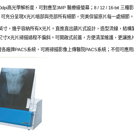
有600dpi高光學解析度，可對應至3MP 醫療級螢幕；8 / 12 / 16-b
ax，可充分呈現X光片暗部與亮部所有細節，完美保留原片每一處細節。
 35 英寸，幾乎容納所有X光片。直進直出饋片式設計，造型流線，結
尺寸X光片掃描過程不偏斜。可開啟式前蓋，方便清潔維護，更讓進
，支援各廠牌PACS系統，可將掃描影像上傳醫院PACS系統；不但可應用