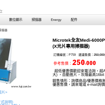
數位顯示
掃描器
Energy
配件
掃描器
Microtek全友Medi-6
(X光片專用掃描器)
訂購編號：P759 建議售價：
250,00
參考售價：
超低優惠價歡迎來電洽詢，超A3大
大) ，自動進片，灰階最高16b
銷售情形：詢價商品/優惠價格
優惠售價，請來電或 e-mail詢
圖片>
方式說明)