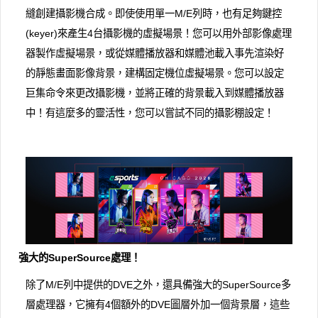
縫創建攝影機合成。即使使用單一M/E列時，也有足夠鍵控
(keyer)來產生4台攝影機的虛擬場景！您可以用外部影像處理
器製作虛擬場景，或從媒體播放器和媒體池載入事先渲染好
的靜態畫面影像背景，建構固定機位虛擬場景。您可以設定
巨集命令來更改攝影機，並將正確的背景載入到媒體播放器
中！有這麼多的靈活性，您可以嘗試不同的攝影棚設定！
強大的SuperSource處理！
除了M/E列中提供的DVE之外，還具備強大的SuperSource多
層處理器，它擁有4個額外的DVE圖層外加一個背景層，這些