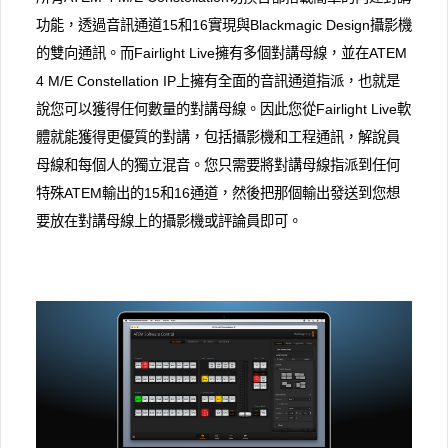
功能，透過音訊通道15和16實現與Blackmagic Design攝影機
的雙向通訊。而Fairlight Live擁有多個對講母線，並在ATEM
4 M/E Con​​stellation IP上擁有全面的音訊通道指派，也就是
說您可以獲得任何數量的對講母線。因此您從Fairlight Live軟
體就能獲得更優質的對講，包括攝影機和工程通訊，解說員
母線和每個人的獨立混音。您只需要將對講母線指派到任何
特殊ATEM輸出的15和16通道，然後把那個輸出發送到您想
要放在對講母線上的攝影機或評論員即可。