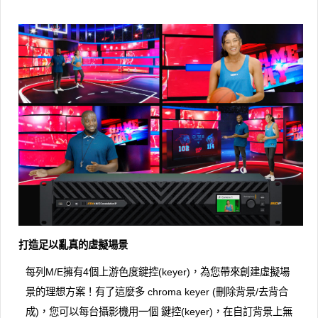
打造足以亂真的虛擬場景
每列M/E擁有4個上游色度鍵控(keyer)，為您帶來創建虛擬場
景的理想方案！有了這麼多 chroma keyer (刪除背景/去背合
成)，您可以每台攝影機用一個 鍵控(keyer)，在自訂背景上無