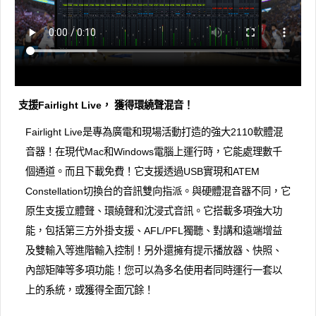
支援Fairlight Live， 獲得環繞聲混音！
Fairlight Live是專為廣電和現場活動打造的強大2110軟體混
音器！在現代Mac和Windows電腦上運行時，它能處理數千
個通道。而且下載免費！它支援透過USB實現和ATEM
Constellation切換台的音訊雙向指派。與硬體混音器不同，它
原生支援立體聲、環繞聲和沈浸式音訊。它搭載多項強大功
能，包括第三方外掛支援、AFL/PFL獨聽、對講和遠端增益
及雙輸入等進階輸入控制！另外還擁有提示播放器、快照、
內部矩陣等多項功能！您可以為多名使用者同時運行一套以
上的系統，或獲得全面冗餘！