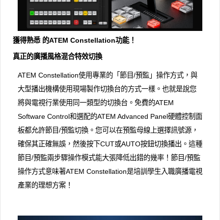
獲得熟悉 的ATEM Constellation功能！
真正的廣播風格混合特效切換
ATEM Constellation使用專業的「節目/預監」操作方式，與
大型播出機構使用現場製作切換台的方式一樣。也就是說您
將與電視行業使用同一類型的切換台。免費的ATEM
Software Control和選配的ATEM Advanced Panel硬體控制面
板都允許節目/預監切換。您可以在預監母線上選擇訊號源，
確保其正確無誤，然後按下CUT或AUTO按鈕切換播出。這種
節目/預監兩步驟操作模式能大張降低出錯的幾率！節目/預監
操作方式意味著ATEM Constellation是培訓學生入職廣播電視
產業的理想方案！