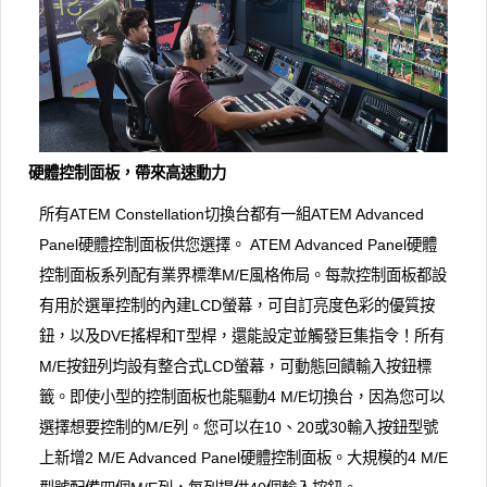
硬體控制面板，帶來高速動力
所有ATEM Constellation切換台都有一組ATEM Advanced
Panel硬體控制面板供您選擇。 ATEM Advanced Panel硬體
控制面板系列配有業界標準M/E風格佈局。每款控制面板都設
有用於選單控制的內建LCD螢幕，可自訂亮度色彩的優質按
鈕，以及DVE搖桿和T型桿，還能設定並觸發巨集指令！所有
M/E按鈕列均設有整合式LCD螢幕，可動態回饋輸入按鈕標
籤。即使小型的控制面板也能驅動4 M/E切換台，因為您可以
選擇想要控制的M/E列。您可以在10、20或30輸入按鈕型號
上新增2 M/E Advanced Panel硬體控制面板。大規模的4 M/E