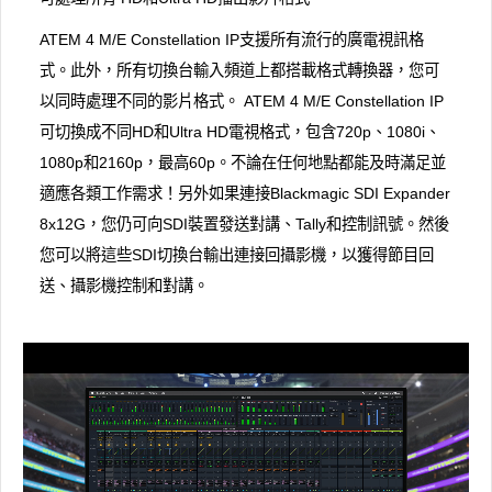
ATEM 4 M/E Con​​stellation IP支援所有流行的廣電視訊格
式。此外，所有切換台輸入頻道上都搭載格式轉換器，您可
以同時處理不同的影片格式。 ATEM 4 M/E Con​​stellation IP
可切換成不同HD和Ultra HD電視格式，包含720p、1080i、
1080p和2160p，最高60p。不論在任何地點都能及時滿足並
適應各類工作需求！另外如果連接Blackmagic SDI Expander
8x12G，您仍可向SDI裝置發送對講、Tally和控制訊號。然後
您可以將這些SDI切換台輸出連接回攝影機，以獲得節目回
送、攝影機控制和對講。