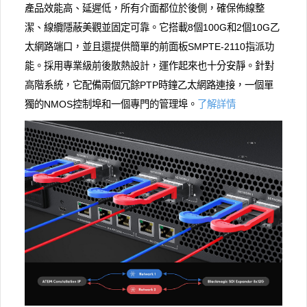
產品效能高、延遲低，所有介面都位於後側，確保佈線整
潔、線纜隱蔽美觀並固定可靠。它搭載8個100G和2個10G乙
太網路端口，並且還提供簡單的前面板SMPTE-2110指派功
能。採用專業級前後散熱設計，運作起來也十分安靜。針對
高階系統，它配備兩個冗餘PTP時鐘乙太網路連接，一個單
獨的NMOS控制埠和一個專門的管理埠。
了解詳情