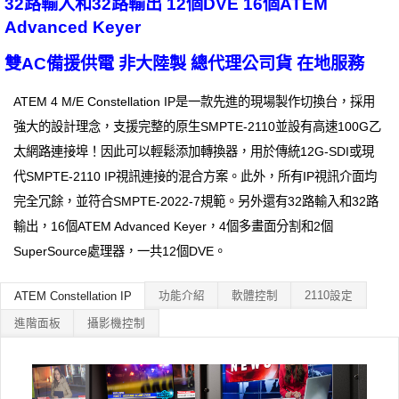
32路輸入和32路輸出 12個DVE 16個ATEM
Advanced Keyer
雙AC備援供電 非大陸製 總代理公司貨 在地服務
ATEM 4 M/E Con​​stellation IP是一款先進的現場製作切換台，採用
強大的設計理念，支援完整的原生SMPTE-2110並設有高速100G乙
太網路連接埠！因此可以輕鬆添加轉換器，用於傳統12G-SDI或現
代SMPTE-2110 IP視訊連接的混合方案。此外，所有IP視訊介面均
完全冗餘，並符合SMPTE-2022-7規範。另外還有32路輸入和32路
輸出，16個ATEM Advanced Keyer，4個多畫面分割和2個
SuperSource處理器，一共12個DVE。
功能介紹
軟體控制
2110設定
ATEM Constellation IP
進階面板
攝影機控制