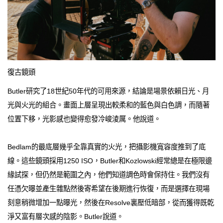
復古鏡頭
Butler研究了18世紀50年代的可用來源，結論是場景依賴日光、月
光與火光的組合。畫面上層呈現出較柔和的藍色與白色調，而隨著
位置下移，光影感也變得愈發冷峻淩厲。他說道。
Bedlam的最底層幾乎全靠真實的火光，把攝影機寬容度推到了底
線。這些鏡頭採用1250 ISO，Butler和Kozlowski經常總是在極限邊
緣試探，但仍然是範圍之內，他們知道調色時會保持住。我們沒有
任憑欠曝並產生雜點然後寄希望在後期進行恢復，而是選擇在現場
刻意稍微增加一點曝光，然後在Resolve裏壓低暗部，從而獲得既乾
淨又富有層次感的陰影。Butler說道。