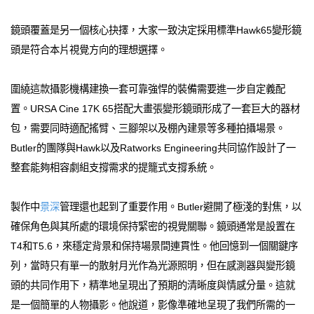
鏡頭覆蓋是另一個核心抉擇，大家一致決定採用標準Hawk65變形鏡
頭是符合本片視覺方向的理想選擇。
圍繞這款攝影機構建換一套可靠強悍的裝備需要進一步自定義配
置。URSA Cine 17K 65搭配大畫張變形鏡頭形成了一套巨大的器材
包，需要同時適配搖臂、三腳架以及棚內建景等多種拍攝場景。
Butler的團隊與Hawk以及Ratworks Engineering共同協作設計了一
整套能夠相容劇組支撐需求的提籠式支撐系統。
製作中
景深
管理還也起到了重要作用。Butler避開了極淺的對焦，以
確保角色與其所處的環境保持緊密的視覺關聯。鏡頭通常是設置在
T4和T5.6，來穩定背景和保持場景間連貫性。他回憶到一個關鍵序
列，當時只有單一的散射月光作為光源照明，但在感測器與變形鏡
頭的共同作用下，精準地呈現出了預期的清晰度與情感分量。這就
是一個簡單的人物攝影。他說道，影像準確地呈現了我們所需的一