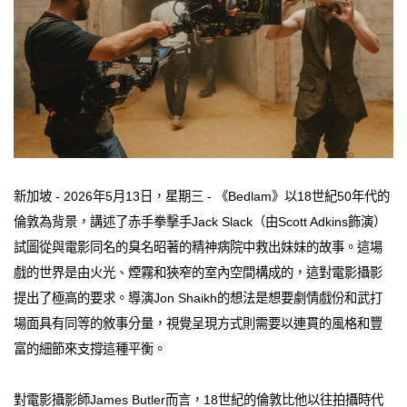
新加坡 - 2026年5月13日，星期三 - 《Bedlam》以18世紀50年代的
倫敦為背景，講述了赤手拳擊手Jack Slack（由Scott Adkins飾演）
試圖從與電影同名的臭名昭著的精神病院中救出妹妹的故事。這場
戲的世界是由火光、煙霧和狹窄的室內空間構成的，這對電影攝影
提出了極高的要求。導演Jon Shaikh的想法是想要劇情戲份和武打
場面具有同等的敘事分量，視覺呈現方式則需要以連貫的風格和豐
富的細節來支撐這種平衡。
對電影攝影師James Butler而言，18世紀的倫敦比他以往拍攝時代