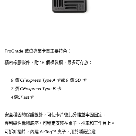
ProGrade 數位專業卡套主要特色：
精密橡膠嵌件，附 16 個模製槽，最多可存放：
9 張 CFexpress Type A 卡或 9 張 SD 卡
7 張 CFexpress Type B 卡
4張CFast卡
安全穩固的保護設計，可使卡片彼此分離並牢固固定。
專利磁性橡膠底座，可穩定安裝在桌子、推車和工作台上。
可拆卸插片，內建 AirTag™ 夾子，用於隱蔽追蹤