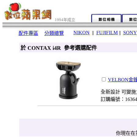
1994年成立
NIKON
||
FUJIFILM
||
SONY
配件專區
分類總覽
於 CONTAX i4R 參考選購配件
VELBON金鐘
全新設計 可變施
訂購編號：1636
你現在在第