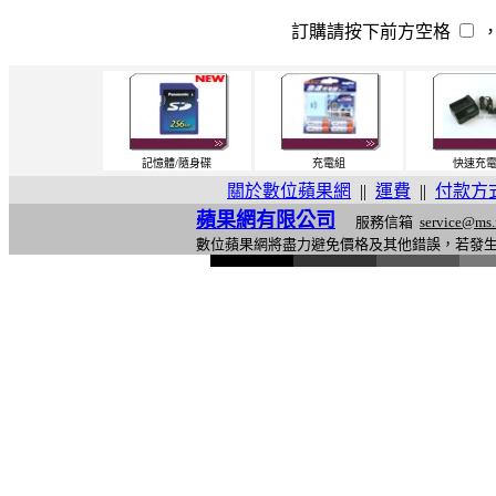
訂購請按下前方空格
記憶體/隨身碟
充電組
快速充
關於數位蘋果網
||
運費
||
付款方
蘋果網有限公司
服務信箱
service@ms.
數位蘋果網將盡力避免價格及其他錯誤，若發
l
i
n