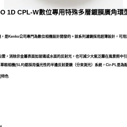
RO 1D CPL-W數位專用特殊多層鍍膜廣角環型
相機專用濾鏡，是Kenko公司專門為數位相機設計開發的。該系列濾鏡採用超薄設計
白雲，消除非金屬表面如玻璃或水面的反射光，也可減少大氣泛霧在風景照中引
、單眼相機(SLR)都採用偏光性的半邊反射菱鏡（分束測光）系統，Cir-PL是
]特色