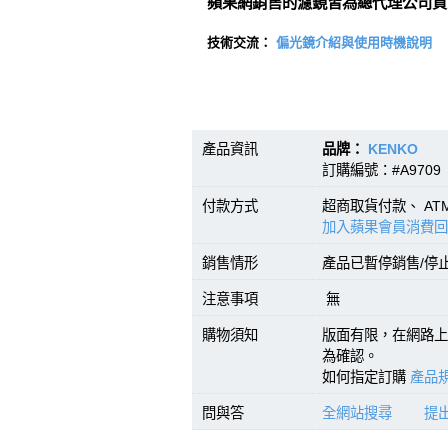
蘋果網銷售的濾鏡皆為總代理公司貨
技術交流：
偏光鏡介紹與使用時機說明
產品資訊
品牌：
KENKO
型號
訂購編號：#A9709 
付款方式
超商取貨付款、 A
加入蘋果會員消費回
銷售情形
產品已暫停銷售/停
注意事項
無
購物須知
版面有限，在網路上
為確認。
如何指定訂購
產品規
問與答
全網站搜尋
提