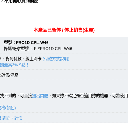
，不用擔心買到贗品
本產品已暫停 / 停止銷售(生產)
：PRO1D CPL-W46
條碼/廠家型號 ：F #PRO1D CPL-W46
TM、貨到付款、線上刷卡
(付款方式說明)
饋最高3% S點！
止銷售/停產
找不到的，可直接
提出問題
，如果妳不確定是否適用妳的機器，可將使用
格(顏色)
出 詢問、評價