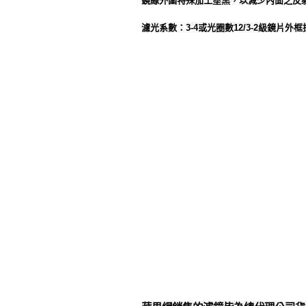
鏡緣外圍特殊加工塗黑，以減少內面之反
濾光系數：3-4或光圈數12/3-2級鏡