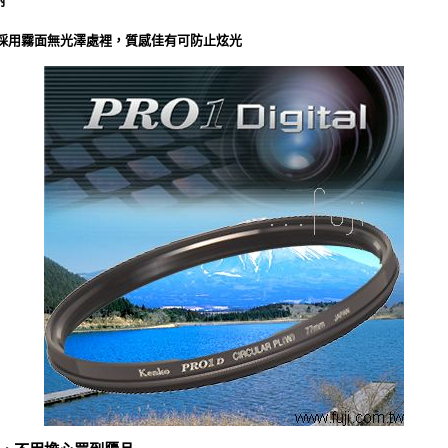
射
片外框採用霧面無光澤處裡，質感佳有可防止炫光