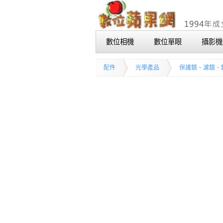
數位相機
數位單眼
攝影機
配件
光學產品
保護鏡、濾鏡、