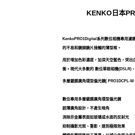
KENKO日本P
KenkoPRO1Digital系列數位
的不易和鏡頭鏡片接觸的薄型框。
用於增加色彩濃度，加深天空藍色，突出
衡。現代大多數的 數位單眼相機(DSLR)
多層鍍膜廣角環型偏光鏡[ PRO1DCPL-W 
數位專用多層鍍膜廣角環型偏光鏡
超薄廣角設計，不產生暗角
消除非金屬表面如玻璃或水面的反射光
抑制攝影光斑、重影，達到極限效果