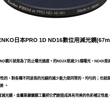
ENKO日本PRO 1D ND16數位用減光鏡(67m
D鏡片就是為了防止曝光過度。的ND2X是減少1檔曝光、ND4X是減
選擇性的，對各種不同波長的光線的減少能力是同等的，均勻的；也就
差 。
減光鏡，金屬蒸鍍鍍膜工藝把它們創造成具有完美的色彩補正性能。ND