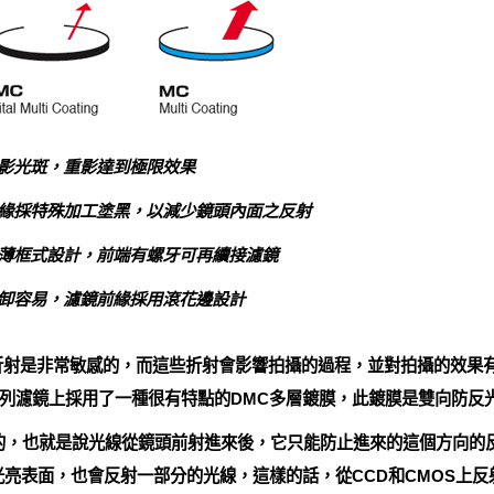
影光斑，重影達到極限效果
緣採特殊加工塗黑，以減少鏡頭內面之反射
薄框式設計，前端有螺牙可再續接濾鏡
卸容易，濾鏡前緣採用滾花邊設計
的折射是非常敏感的，而這些折射會影響拍攝的過程，並對拍攝的效果
一系列濾鏡上採用了一種很有特點的DMC多層鍍膜，此鍍膜是雙向防反
的，也就是說光線從鏡頭前射進來後，它只能防止進來的這個方向的
是光亮表面，也會反射一部分的光線，這樣的話，從CCD和CMOS上