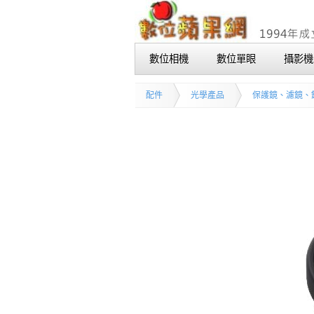
數位相機
數位單眼
攝影機
配件
光學產品
保護鏡、濾鏡、