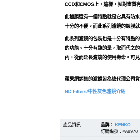
CCD和CMOS上，這樣，就對畫
此鍍膜還有一個特點就是它具有防水
十分的不便。而此系列濾鏡的鍍膜就
此系列濾鏡的包裝也是十分有特點的。
的功能。十分有趣的是，取而代之的
內，從而延長濾鏡的使用壽命。可見K
蘋果網銷售的濾鏡皆為總代理公司貨
ND Filters/中性灰色濾鏡介紹
產品資訊
品牌：
KENKO
型號
訂購編號：#A8970 