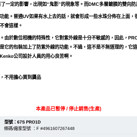
質有了一定的影響，出現如“鬼影”的現象等。而DMC多層鍍膜的雙向
功能。普通UV如果有水上去的話，就會形成一些水珠分佈在上面，
不會這樣。
由於數位相機的特殊性，它對紫外線是十分不敏感的，因此，PRO1 D
是它的包裝加上了防紫外線的功能。不過，這不是不無道理的，它
enko公司設計人員的用心良苦啊。
，不用擔心買到贗品
本產品已暫停 / 停止銷售(生產)
：67S PRO1D
條碼/廠家型號 ：F #4961607267448