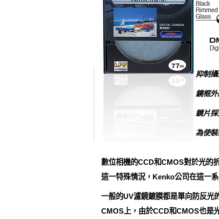
抑制攝
鏡框外
鏡片採
為使裝
數位相機的CCD和CMOS對於光
這一特殊情況，Kenko公司在這
一般的UV濾鏡鍍膜都是單向防反光
CMOS上，由於CCD和CMOS也