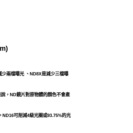
m)
少兩檔曝光 、ND8X是減少三檔曝
是說，ND鏡片對原物體的顏色不會產
16可削減4級光圈或93.75%的光