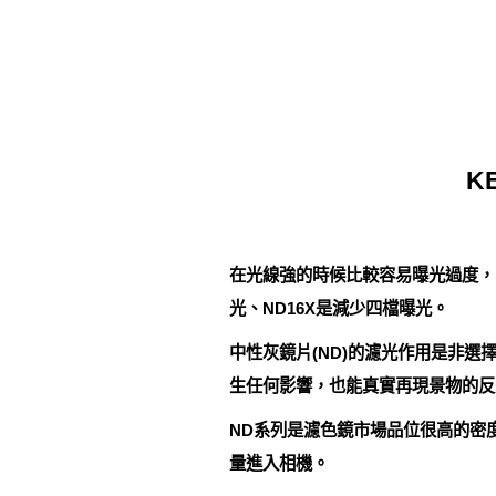
K
在光線強的時候比較容易曝光過度，N
光、ND16X是減少四檔曝光。
中性灰鏡片(ND)的濾光作用是非
生任何影響，也能真實再現景物的反
ND系列是濾色鏡市場品位很高的密度
量進入相機。