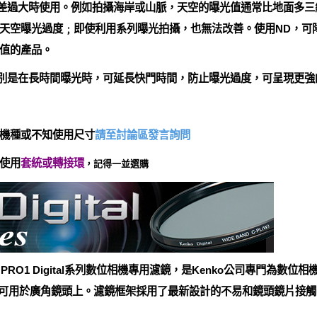
反差過大時使用。例如拍攝海岸或山脈，天空的曝光值通常比地面多
天空曝光過度﹔即使利用系列曝光拍攝，也無法改善。使用ND，可
值的產品。
特別是在長時間曝光時，可延長快門時間，防止曝光過度，可呈現更強
機種或不知使用尺寸
請至討論區發言詢問
使用
套統或轉接環
，記得一並選購
ko PRO1 Digital系列數位相機專用濾鏡，是Kenko公司專門為
可用於廣角鏡頭上。濾鏡框架採用了最新設計的不易和鏡頭鏡片接觸