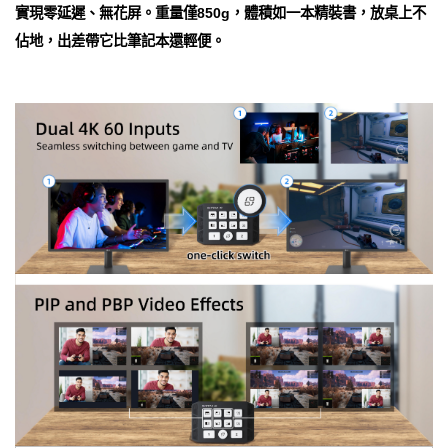
實現零延遲、無花屏。重量僅850g，體積如一本精裝書，放桌上不
佔地，出差帶它比筆記本還輕便。