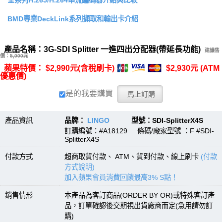
全系列H.265/H.264串流編碼器介紹與比較
BMD專業DeckLink系列擷取和輸出卡介紹
產品名稱：3G-SDI Splitter 一進四出分配器(帶延長功能)
建議售
價：
5,000元
蘋果特價： $2,990元(含稅刷卡)
$2,930元 (ATM
優惠價)
是的我要購買
產品資訊
品牌：
LINGO
型號：SDI-SplitterX4S
訂購編號：#A18129 條碼/廠家型號 ：F #SDI-
SplitterX4S
付款方式
超商取貨付款、 ATM、貨到付款、線上刷卡
(付款
方式說明)
加入蘋果會員消費回饋最高3% S點！
銷售情形
本產品為客訂商品(ORDER BY OR)或特殊客訂產
品，訂單確認後交期視出貨廠商而定(急用請勿訂
購)