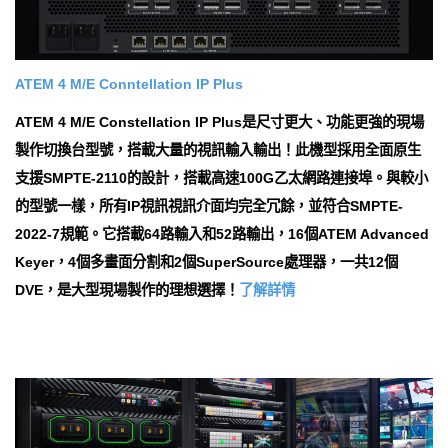
ATEM 4 M/E Con​​ntellation IP Plus
ATEM 4 M/E Con​​stellation IP Plus是尺寸更大、功能更強的現場
製作切換台型號，搭載大量的視訊輸入輸出！此機型採用全面原生
支援SMPTE-2110的設計，搭載高速100G乙太網路連接埠。與較小
的型號一樣，所有IP視訊視訊介面均完全冗餘，並符合SMPTE-
2022-7規範。它搭載64路輸入和52路輸出，16個ATEM Advanced
Keyer，4個多畫面分割和2個SuperSource處理器，一共12個
DVE，是大型現場製作的理想選擇！
了解詳情