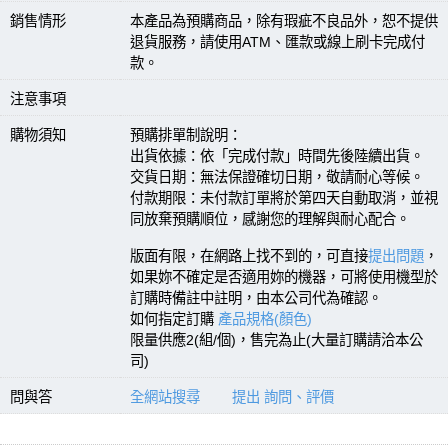
銷售情形
本產品為預購商品，除有瑕疵不良品外，恕不提供
退貨服務，請使用ATM、匯款或線上刷卡完成付
款。
注意事項
購物須知
預購排單制說明：
出貨依據：依「完成付款」時間先後陸續出貨。
交貨日期：無法保證確切日期，敬請耐心等候。
付款期限：未付款訂單將於第四天自動取消，並視
同放棄預購順位，感謝您的理解與耐心配合。
版面有限，在網路上找不到的，可直接
提出問題
，
如果妳不確定是否適用妳的機器，可將使用機型於
訂購時備註中註明，由本公司代為確認。
如何指定訂購
產品規格(顏色)
限量供應2(組/個)，售完為止(大量訂購請洽本公
司)
問與答
全網站搜尋
提出 詢問、評價