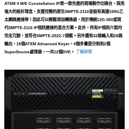
ATEM 4 M/E Con​​stellation IP是一款先進的現場製作切換台，採用
強大的設計理念，支援完整的原生SMPTE-2110並設有高速100G乙
太網路連接埠！因此可以輕鬆添加轉換器，用於傳統12G-SDI或現
代SMPTE-2110 IP視訊連接的混合方案。此外，所有IP視訊介面均
完全冗餘，並符合SMPTE-2022-7規範。另外還有32路輸入和28路
輸出，16個ATEM Advanced Keyer，4個多畫面分割和2個
SuperSource處理器，一共12個DVE。
了解詳情