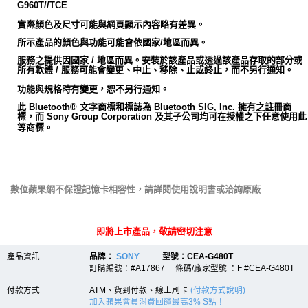
G960T//TCE
實際顏色及尺寸可能與網頁顯示內容略有差異。
所示產品的顏色與功能可能會依國家/地區而異。
服務之提供因國家 / 地區而異。安裝於該產品或透過該產品存取的部分或
所有軟體 / 服務可能會變更、中止、移除、止或終止，而不另行通知。
功能與規格時有變更，恕不另行通知。
此 Bluetooth® 文字商標和標誌為 Bluetooth SIG, Inc. 擁有之註冊商
標，而 Sony Group Corporation 及其子公司均可在授權之下任意使用此
等商標。
數位蘋果網不保證記憶卡相容性，請詳閱使用說明書或洽詢原廠
即將上市產品，敬請密切注意
產品資訊
品牌：
SONY
型號：CEA-G480T
訂購編號：#A17867 條碼/廠家型號 ：F #CEA-G480T
付款方式
ATM、貨到付款、線上刷卡
(付款方式說明)
加入蘋果會員消費回饋最高3% S點！