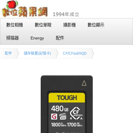
數位相機
數位單眼
攝影機
數位顯示
掃描器
Energy
配件
配件
儲存裝置(記憶卡)
CF/CFast/XQD