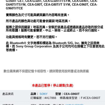
G1920T CE7, CEA-G320T, CEA-G320T//TSYM, CEA-G640T, CEA-
G640T//TSYM, CEA-G80T, CEA-G80T//T SYM, CEA-G960T, CEA-
G960T//TCE
實際顏色及尺寸可能與網頁顯示內容略有差異。
所示產品的顏色與功能可能會依國家/地區而異。
服務之提供因國家 / 地區而異。安裝於該產品或透過該產品存取的部分或
所有軟體 / 服務可能會變更、中止、移除、止或終止，而不另行通知。
功能與規格時有變更，恕不另行通知。
此 Bluetooth® 文字商標和標誌為 Bluetooth SIG, Inc. 擁有之註冊商
標，而 Sony Group Corporation 及其子公司均可在授權之下任意使用此
等商標。
數位蘋果網不保證記憶卡相容性，請詳閱使用說明書或洽詢原廠
本產品已暫停 / 停止銷售(生產)
產品資訊
品牌：
SONY
型號：CEA-G960T
訂購編號：#A17866 條碼/廠家型號 ：F #CEA-G960T