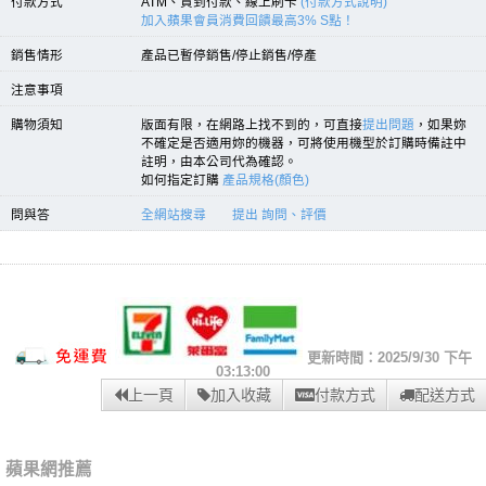
付款方式
ATM、貨到付款、線上刷卡
(付款方式說明)
加入蘋果會員消費回饋最高3% S點！
銷售情形
產品已暫停銷售/停止銷售/停產
注意事項
購物須知
版面有限，在網路上找不到的，可直接
提出問題
，如果妳
不確定是否適用妳的機器，可將使用機型於訂購時備註中
註明，由本公司代為確認。
如何指定訂購
產品規格(顏色)
問與答
全網站搜尋
提出 詢問、評價
更新時間：2025/9/30 下午
03:13:00
上一頁
加入收藏
付款方式
配送方式
蘋果網推薦