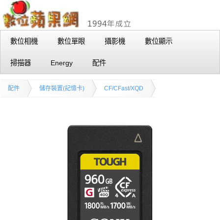
數位相機
數位單眼
攝影機
數位顯示
掃描器
Energy
配件
配件
儲存裝置(記憶卡)
CF/CFast/XQD