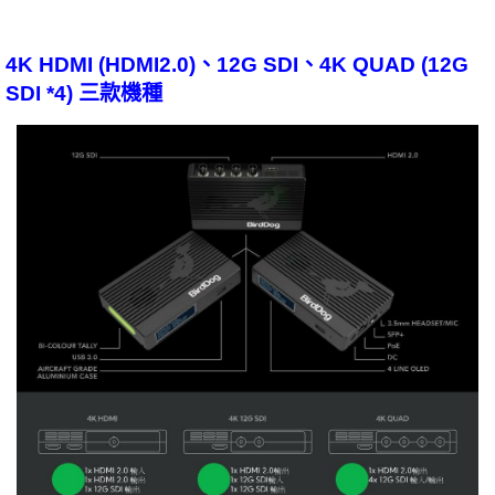
4K HDMI (HDMI2.0)、12G SDI、4K QUAD (12G
SDI *4) 三款機種