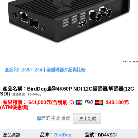
全系列H.265/H.264串流編碼器介紹與比較
產品名稱：BirdDog鳥狗4K60P NDI 12G編碼器/解碼器(12G
SDI)
建議售價：
60,000元
蘋果特價： $41,000元(含稅刷卡)
$40,180元
(ATM優惠價)
是的我要購買
產品資訊
品牌：
BirdDog
型號：BD4KSDI