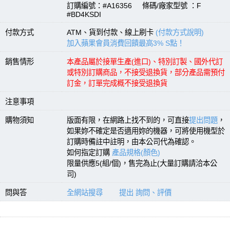
訂購編號：#A16356 條碼/廠家型號 ：F
#BD4KSDI
付款方式
ATM、貨到付款、線上刷卡
(付款方式說明)
加入蘋果會員消費回饋最高3% S點！
銷售情形
本產品屬於接單生產(進口)、特別訂製、國外代訂
或特別訂購商品，不接受退換貨，部分產品需預付
訂金，訂單完成概不接受退換貨
注意事項
購物須知
版面有限，在網路上找不到的，可直接
提出問題
，
如果妳不確定是否適用妳的機器，可將使用機型於
訂購時備註中註明，由本公司代為確認。
如何指定訂購
產品規格(顏色)
限量供應5(組/個)，售完為止(大量訂購請洽本公
司)
問與答
全網站搜尋
提出 詢問、評價