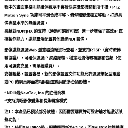
程中的畫面定格則能確保觀眾不會被快速攝影機移動所干擾。PTZ
Motion Sync 功能可平滑合成平移、俯仰和變焦獨立移動，打造具
備專業水準的無縫過渡。
憑藉對NDI®|HX 的支持（通過可選許可證）進一步增強了高效IP 直
播製作能力，還能靈活配置其他聯網NDI 設備。
影像還能通過Web 瀏覽器遠端進行查看，並支持RTSP（實時流傳
輸協議），可確保通過IP 網絡順暢、穩定地流傳輸視訊和音頻（使
用可選麥克風，需單獨購買）。
安裝輕鬆，設置容易，新的影像設置文件功能允許通過筆記型電腦
或PC 的網頁界面將相同設置應用於多台攝影機。
* NDI®是NewTek, Inc.的註冊商標
**支持清晰影像變焦和長焦轉換模式
注1：本產品已預裝部分軟體，因而需要購買許可證密鑰才能激活某
些功能。
注2：使用RM-IP500時，韌體應更新為V2.10，而RM-IP10的韌體應