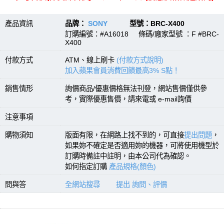
產品資訊
品牌：
SONY
型號：BRC-X400
訂購編號：#A16018 條碼/廠家型號 ：F #BRC-
X400
付款方式
ATM、線上刷卡
(付款方式說明)
加入蘋果會員消費回饋最高3% S點！
銷售情形
詢價商品/優惠價格無法刊登，網站售價僅供參
考，實際優惠售價，請來電或 e-mail詢價
注意事項
購物須知
版面有限，在網路上找不到的，可直接
提出問題
，
如果妳不確定是否適用妳的機器，可將使用機型於
訂購時備註中註明，由本公司代為確認。
如何指定訂購
產品規格(顏色)
問與答
全網站搜尋
提出 詢問、評價