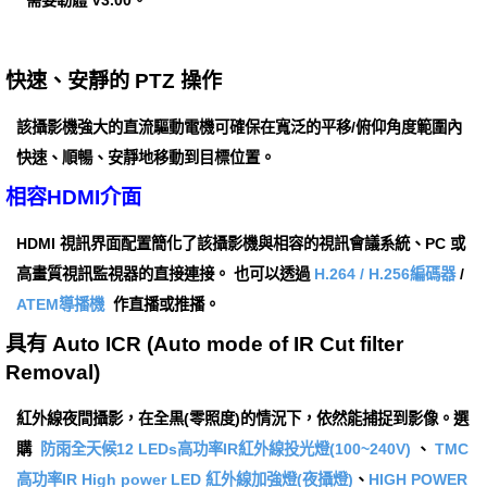
快速、安靜的 PTZ 操作
該攝影機強大的直流驅動電機可確保在寬泛的平移/俯仰角度範圍內
快速、順暢、安靜地移動到目標位置。
相容HDMI介面
HDMI 視訊界面配置簡化了該攝影機與相容的視訊會議系統、PC 或
高畫質視訊監視器的直接連接。 也可以透過
H.264 / H.256編碼器
/
ATEM導播機
作直播或推播。
具有 Auto ICR (Auto mode of IR Cut filter
Removal)
紅外線夜間攝影，在全黒(零照度)的情況下，依然能捕捉到影像。選
購
防雨全天候12 LEDs高功率IR紅外線投光燈(100~240V)
、
TMC
高功率IR High power LED 紅外線加強燈(夜攝燈)
、
HIGH POWER