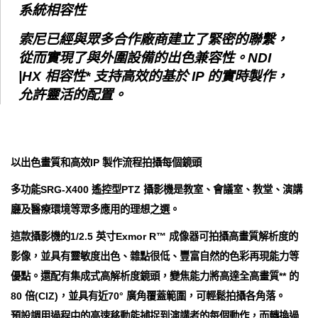
系統相容性
索尼已經與眾多合作廠商建立了緊密的聯繫，
從而實現了與外圍設備的出色兼容性。NDI
|HX 相容性* 支持高效的基於 IP 的實時製作，
允許靈活的配置。
以出色畫質和高效IP 製作流程拍攝每個鏡頭
多功能SRG-X400 遙控型PTZ 攝影機是教室、會議室、教堂、演講
廳及醫療環境等眾多應用的理想之選。
這款攝影機的1/2.5 英寸Exmor R™ 成像器可拍攝高畫質解析度的
影像，並具有靈敏度出色、雜點很低、豐富自然的色彩再現能力等
優點。還配有集成式高解析度鏡頭，變焦能力將高達全高畫質** 的
80 倍(CIZ)，並具有近70° 廣角覆蓋範圍，可輕鬆拍攝各角落。
預設調用過程中的高速移動能捕捉到演講者的每個動作，而轉換過