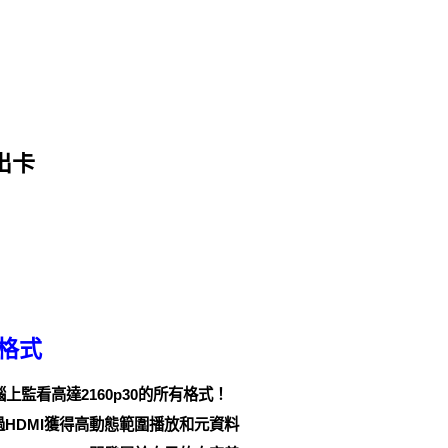
輸出卡
）格式
您從電腦上監看高達2160p30的所有格式！
HDMI獲得高動態範圍播放和元資料