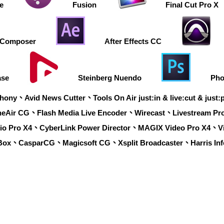
ve
Fusion
Final Cut Pro X
 Composer
After Effects CC
ase
Steinberg Nuendo
Pho
 News Cutter、Tools On Air just:in & live:cut & just:pla
Air CG、Flash Media Live Encoder、Wirecast、Livestream Pr
io Pro X4、CyberLink Power Director、MAGIX Video Pro X4、Vid
Box、CasparCG、Magicsoft CG、Xsplit Broadcaster、Harris Inf