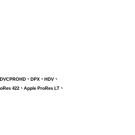
、DVCPROHD、DPX、HDV、
Res 422、Apple ProRes LT、