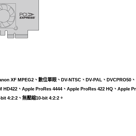
non XF MPEG2、數位單眼、DV-NTSC、DV-PAL、DVCPRO50
22、Apple ProRes 4444、Apple ProRes 422 HQ、Apple Pro
bit 4:2:2、無壓縮10-bit 4:2:2。