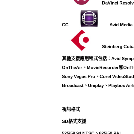
DaVinci Resol
CC
Avid Media
Steinberg Cub
其他支援應用程式包括：Avid Symphony、Avid
OnTheAir、MovieRecorder和OnThe
Sony Vegas Pro、Corel VideoStud
Broadcast、Uniplay、Playbox Air
視訊格式
SD格式支援
525i59.94 NTSC、625i50 PAL