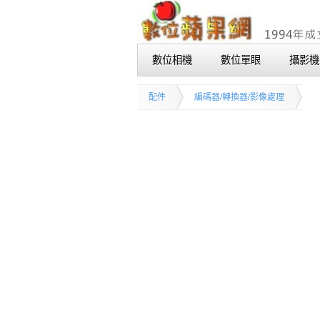
數位相機
數位單眼
攝影機
配件
編碼器/轉換器/影像處理