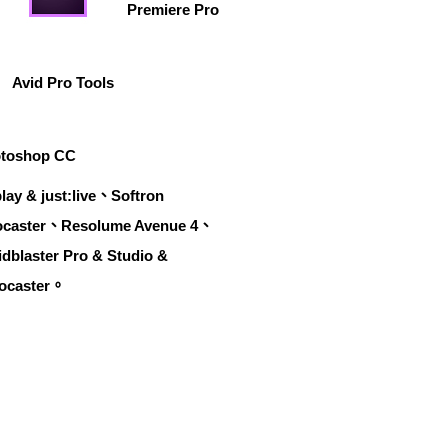
Premiere Pro
Avid Pro Tools
toshop CC
y & just:live、Softron
ocaster、Resolume Avenue 4、
blaster Pro & Studio &
ocaster。