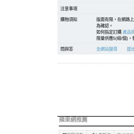
注意事項
購物須知
版面有限，在網路上
為確認。
如何指定訂購
產品規
限量供應5(組/個)
問與答
全網站搜尋
提
蘋果網推薦