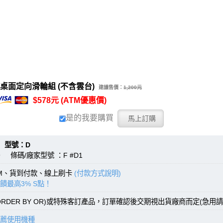
桌面定向滑輪組 (不含雲台)
建議售價：
1,200元
$578元 (ATM優惠價)
是的我要購買
號：D
9 條碼/廠家型號 ：F #D1
TM、貨到付款、線上刷卡
(付款方式說明)
饋最高3% S點！
RDER BY OR)或特殊客訂產品，訂單確認後交期視出貨廠商而定(急用請
薦使用機種