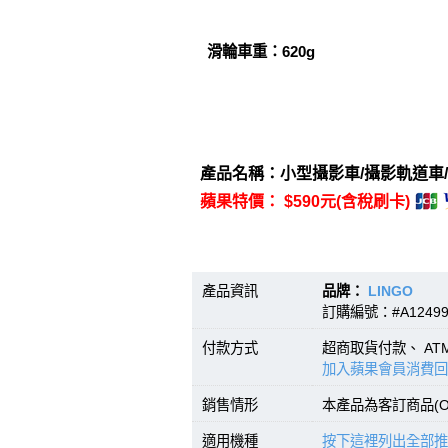
滑輪車重：620g
產品名稱：小型攝影車/攝影軌道車/
蘋果特價： $590元(含稅刷卡)
產品資訊
品牌：
LINGO
型
訂購編號：#A1249
付款方式
超商取貨付款、 A
加入蘋果會員消費回
銷售情形
本產品為客訂商品(O
適用機種
按下這裡列出全部推