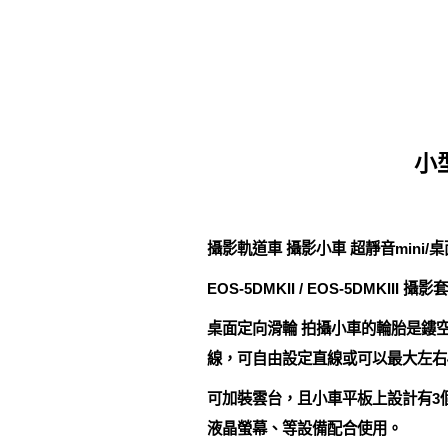
小
攝影軌道車 攝影小車 超靜音mini/
EOS-5DMKII / EOS-5DMKI
桌面定向滑輪 拍攝小車的輪胎是鏤空
線，可自由設定直線或可以最大左右
可加裝雲台，且小車平板上設計有3個
液晶螢幕、等設備配合使用。