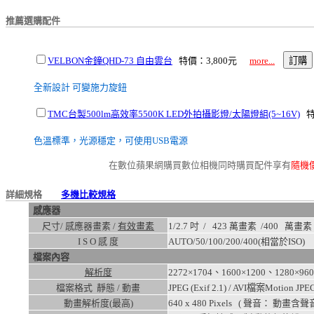
推薦選購配件
VELBON金鐘QHD-73 自由雲台
特價：3,800元
more...
全新設計 可變施力旋鈕
TMC台製500lm高效率5500K LED外拍攝影燈/太陽燈組(5~16V)
特
色溫標準，光源穩定，可使用USB電源
在數位蘋果網購買數位相機同時購買配件享有
隨機
詳細規格
多機比較規格
感應器
尺寸/ 感應器畫素 /
有效畫素
1/2.7 吋 / 423 萬畫素 /
400
萬畫素
I S O 感 度
AUTO/50/100/200/400
(相當於ISO)
檔案內容
解析度
2272×1704、1600×1200、1280×96
檔案格式 靜態 / 動畫
JPEG (Exif 2.1) / AVI檔案Motion J
動畫解析度(最高)
640 x 480
Pixels ( 聲音： 動畫含聲音