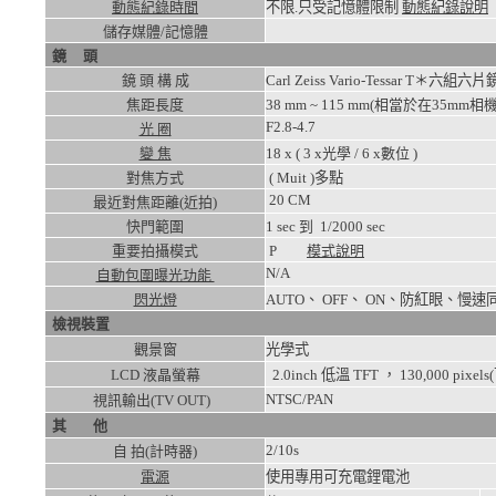
動態紀錄時間
不限.只受記憶體限制
動態紀錄說明
儲存媒體/記憶體
鏡 頭
鏡 頭 構 成
Carl Zeiss Vario-Tessar 
焦距長度
38 mm ~ 115 mm(相當於在35mm相機
F2.8-4.7
光 圈
變 焦
18
x ( 3 x光學 / 6 x數位 )
對焦方式
( Muit )多點
20
CM
最近對焦距離(近拍)
快門範圍
1
sec 到
1/2000
sec
重要拍攝模式
P
模式說明
N/A
自動包圍曝光功能
閃光燈
AUTO、 OFF、 ON、防紅眼
檢視裝置
觀景窗
光學式
LCD 液晶螢幕
2.0inch 低溫 TFT ， 130,000 pixe
NTSC/PAN
視訊輸出(TV OUT)
其 他
2/10s
自 拍(計時器)
電源
使用專用可充電鋰電池