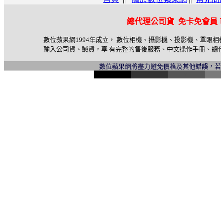
總代理公司貨 免卡免會員
數位蘋果網1994年成立， 數位相機、攝影機、投影機、單眼
輸入公司貨、贓貨，享 有完整的售後服務、中文操作手冊、總
數位蘋果網將盡力避免價格及其他錯誤，
l
i
n