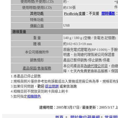
使用時間(不使用LCD)
約
-
*
件
使用時間(使用LCD)
約
150張
其他功能
PictBridg支援
：不支援
間時攝影
特殊功能
USB
傳輸介面
體積重量
重 量
140
g /
180
g (空機 / 含電池.記憶體)
體 積
約102×63.5×19
mm
原廠充電式鋰電池(BP-1100S)
本公司隨機附件
明書、台灣總代理恆昶公司保證書
銷售情形
產品已暫停銷售/停止銷售/停產
本公司產品皆
為總代理公司貨
，由總
產品保固/售後服務
障，七天內免費更換新品服務。
保固
1.本產品已停止銷售
2.規格與照片僅供參考如有誤載或出入實機或原廠公佈為準，規格若有
3.如果任何問題，
歡迎
提出問題
或來信洽詢
4.相機目前不開放貨到刷卡與線上刷卡
5.如何指定
相機顏色
建構時間：2005年3月17日 / 最後更新：2005/3/17 上
首頁
||
關於數位蘋果網
||
常見問