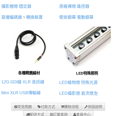
攝影棚燈
穩定器
原廠裸燈
遙控器
直播編碼器
、
轉換裝置
壁掛銀幕
電動銀幕
各種精選線材
LED特殊照明
12G-SDI線
XLR 音訊線
LED植物燈
特殊光源
Mini XLR
USB傳輸線
LED攝影燈
直流燈泡
常見問題
付款方式
購物流程
保固說明
配送方式
訂單查詢
會員中心