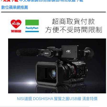
免費下載
中文專業調色/剪接/調音/特效軟體下載
數位蘋果網推薦
NISI濾鏡
DOSHISHA 猩猩之握USB線
清倉特價