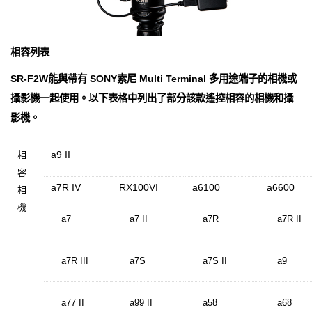
相容列表
SR-F2W能與帶有 SONY索尼 Multi Terminal 多用途端子的相機或
攝影機一起使用。以下表格中列出了部分該款遙控相容的相機和攝
影機。
a9 II
相
容
a7R IV
RX100VI
a6100
a6600
相
機
a7
a7 II
a7R
a7R II
a7R III
a7S
a7S II
a9
a77 II
a99 II
a58
a68