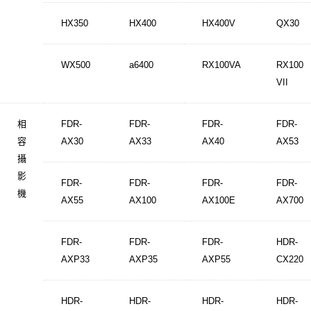
HX350
HX400
HX400V
QX30
WX500
a6400
RX100VA
RX100
VII
相
FDR-
FDR-
FDR-
FDR-
容
AX30
AX33
AX40
AX53
攝
影
FDR-
FDR-
FDR-
FDR-
機
AX55
AX100
AX100E
AX700
FDR-
FDR-
FDR-
HDR-
AXP33
AXP35
AXP55
CX220
HDR-
HDR-
HDR-
HDR-