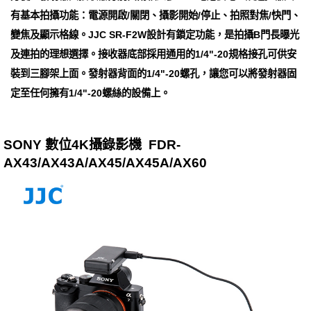
有基本拍攝功能：電源開啟/關閉、攝影開始/停止、拍照對焦/快門、
變焦及顯示格線。JJC SR-F2W設計有鎖定功能，是拍攝B門長曝光
及連拍的理想選擇。接收器底部採用通用的1/4"-20規格接孔可供安
裝到三腳架上面。發射器背面的1/4"-20螺孔，讓您可以將發射器固
定至任何擁有1/4"-20螺絲的設備上。
SONY 數位4K攝錄影機 FDR-
AX43/AX43A/AX45/AX45A/AX60